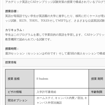
アカデミック英語とCAEケンブリッジ試験対策の授業で構成されているプログ
授業目標：
英語が母国語でない学生が英語圏の大学に進学したり、移民に行くケースが増え
ッジ試験、IELTS、TOEFL、TOLESそしてWEFTなど、さまざまな公認英
カリキュラム：
学生はこのプログラムを通して学業目的の英語を学習します。 CAEケンブリ
教育機関で認められている試験です。
授業時間：
週20セッション（セッションは45分です）そして週5回の個人セッションで構
授業情報
授業 規模
8 Students
授業 期間
ビザの情報
入学許可書発給
年齢制限
ホームステイ, キャンパス内寮／宿泊, キ
宿泊オプション
ャンパス外宿泊施設