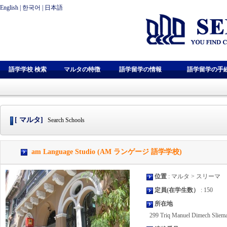
English
|
한국어
|
日本語
語学学校 検索
マルタの特徴
語学留学の情報
語学留学の手
[ マルタ]
Search Schools
am Language Studio (AM ランゲージ 語学学校)
位置
: マルタ > スリーマ
定員(在学生数）
: 150
所在地
299 Triq Manuel Dimech Slie