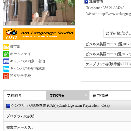
連絡番号
Telephone : 356 21-324242
Website :
http://www.amlanguag
ビジネス英語コース (週20レ
都市部
ホームステイ
ビジネス英語コース(週30レ
キャンパス内寮／宿泊
ケンブリッジ試験準備 (FCE)
キャンパス外宿泊施設
私立語学学校
ケンブリッジ試験準備 (CAE) (Cambridge exam Preparation - CAE)
プログラムの説明
授業フォーカス：