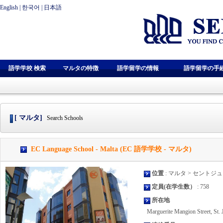
English
|
한국어
|
日本語
語学学校 検索
マルタの特徴
語学留学の情報
語学留学の手
[ マルタ]
Search Schools
EC Language School - Malta (EC 語学学校 - マルタ)
位置
: マルタ > セントジ
定員(在学生数）
: 758
所在地
Marguerite Mangion Street, St. J