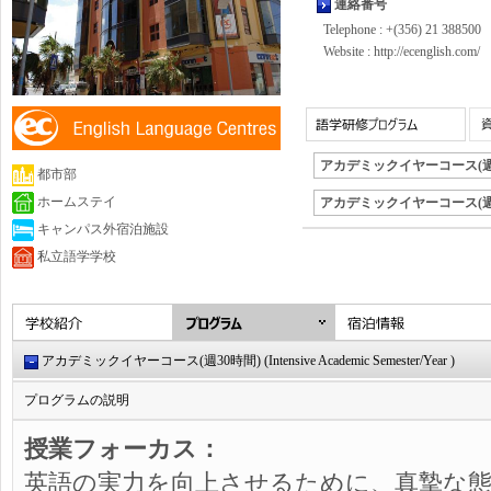
連絡番号
Telephone : +(356) 21 388500
Website :
http://ecenglish.com/
アカデミックイヤーコース(週
都市部
ホームステイ
アカデミックイヤーコース(週
キャンパス外宿泊施設
私立語学学校
アカデミックイヤーコース(週30時間) (Intensive Academic Semester/Year )
プログラムの説明
授業フォーカス：
英語の実​​力を向上させるために、真摯な