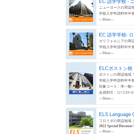
EC 語学学校 -
ニューヨークの周辺地
学校入学申請料年中
---More---
EC 語学学校-
カリフォルニアの周辺
学校入学申請料年中
---More---
ELCボストン校
ボストンの周辺地域 
学校入学申請料年中
対象コース：準一般/一
会員割引：12+2/24
---More---
ELS Language Ce
フロリダの周辺地域 
2022 Special Discount
---More---