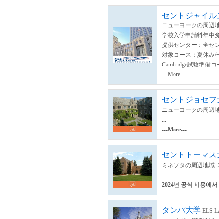
セントジャイル
ニューヨークの周辺地
学校入学申請料年中
提供センター：全セ
対象コース：夏休み/一般/
Cambridge試験
---More---
セントジョセフ
ニューヨークの周辺地
...
---More---
セントトーマス
ミネソタの周辺地域 
2024년 공식 비용에서
タンパ大学
ELS La