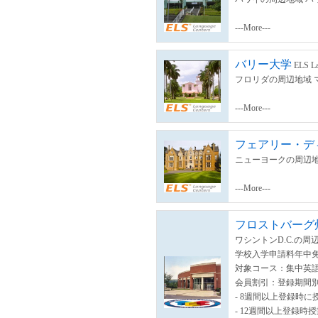
---More---
バリー大学
ELS La
フロリダの周辺地域 
---More---
フェアリー・デ
ニューヨークの周辺地
---More---
フロストバーグ
ワシントンD.C.の周
学校入学申請料年中
対象コース：集中英語
会員割引：登録期間
- 8週間以上登録時に
- 12週間以上登録時