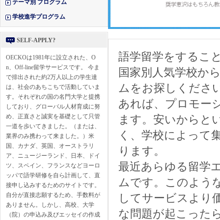
テーマ別 プログラム
学校進学プログラム
SELF-APPLY?
語学留学をするこ
OECKOは1981年に設立された、O
n、Off-line留学サービスです。 今ま
国家別人気学校か
で排出された約2万人以上の学生達
ムをお探しくださ
は、社会のあちこちで活動していま
す。それぞれの国の名門大学と提携
あれば、プロモー
しており、グローバル人材育成に努
め、正直さと誠実を基礎として只管
ます。安いからと
一道を歩いてきました。（または、
く、学校によって
業界のみ携わって来ました。）米
国、カナダ、英国、オーストラリ
ります。
ア、ニュージーランド、日本、ドイ
最近あらゆる留学
ツ、スペイン、フランスなどヨーロ
ッパで語学研修を自ら計画して、直
ムです。このよう
接申し込みするためのサイトです。
自分が直接志願するため、手数料が
してサービスより
ありません。しかし、高校、大学
な問題が起こった
（院）の申込み及びエッセイの作成