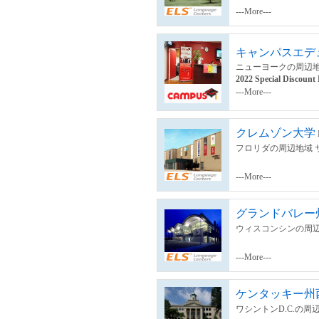
---More---
キャンパスエデュ
ニューヨークの周辺地
2022 Special Discount
---More---
クレムゾン大学
フロリダの周辺地域 
---More---
グランドバレー
ウィスコンシンの周辺
---More---
ケンタッキー州
ワシントンD.C.の周