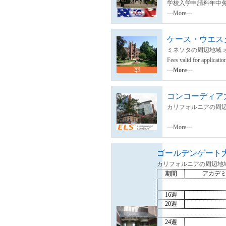
学校入学申請料年中
---More---
ケース・ウエス
ミネソタの周辺地域 
Fees valid for applicati
---More---
コンコーディア
カリフォルニアの周辺
---More---
ゴールデンゲート
カリフォルニアの周辺地
期間
アカデ
16週
20週
24週