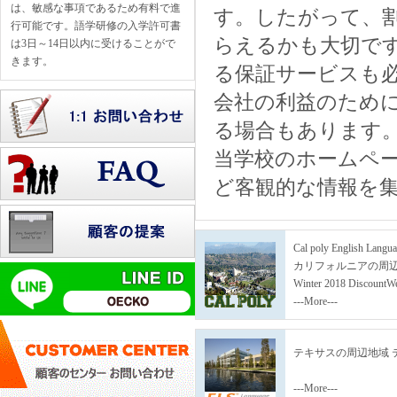
は、敏感な事項であるため有料で進
す。したがって、
行可能です。語学研修の入学許可書
らえるかも大切で
は3日～14日以内に受けることがで
きます。
る保証サービスも
会社の利益のため
る場合もあります
当学校のホームペ
ど客観的な情報を
Cal poly English Languag
カリフォルニアの周辺
Winter 2018 Discount
We
---More---
テキサスの周辺地域 
---More---