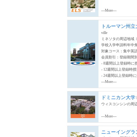
---More---
トルーマン州立大学カ
ville
ミネソタの周辺地域 
学校入学申請料年中
対象コース：集中英語
会員割引：登録期間
- 8週間以上登録時に
- 12週間以上登録時
- 24週間以上登録時
---More---
ドミニカン大学
ウィスコンシンの周辺
---More---
ニューイングラ