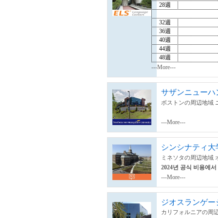
28週
32週
36週
40週
44週
48週
---More---
サザンニューハ
ボストンの周辺地域 
---More---
シンシナティ大
ミネソタの周辺地域 
2024년 공식 비용에서
---More---
ジオスランゲージ
カリフォルニアの周辺