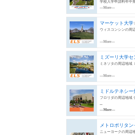
学校入学申請料年中
---More---
マーケット大学
ウィスコンシンの周辺
---More---
ミズーリ大学セ
ミネソタの周辺地域 
---More---
ミドルテネシー
フロリダの周辺地域 
...
---More---
メトロポリタン·
ニューヨークの周辺地