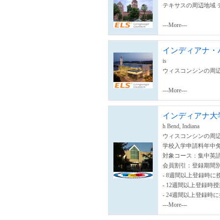
テキサスの周辺地域 
---More---
インディアナ・
is
ウィスコンシンの周辺
---More---
インディアナ大学サ
h Bend, Indiana
ウィスコンシンの周辺
学校入学申請料年中
対象コース：集中英語
会員割引：登録期間
- 8週間以上登録時に
- 12週間以上登録時
- 24週間以上登録時
---More---