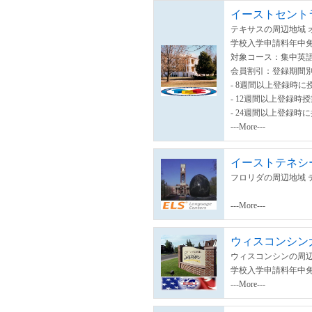
イーストセント
テキサスの周辺地域 
学校入学申請料年中
対象コース：集中英語
会員割引：登録期間
- 8週間以上登録時に
- 12週間以上登録時
- 24週間以上登録時
---More---
イーストテネシ
フロリダの周辺地域 
---More---
ウィスコンシン
ウィスコンシンの周辺
学校入学申請料年中
---More---