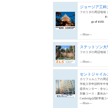
ジョージア工科
フロリダの周辺地域 
·
F-
gs of $150.
---More---
ステットソン大
フロリダの周辺地域 
---More---
セントジャイル
カリフォルニアの周辺
学校入学申請料年中
提供センター：全セ
対象コース：夏休み/一般/
Cambridge試験
---More---