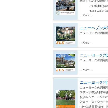
ボストンの周辺地域 
If a student pays
uition paid at the
---More---
ニューヘブン大
ニューヨークの周辺地
---More---
ニューヨーク州立
ニューヨークの周辺地
---More---
ニューヨーク州立
ニューヨークの周辺地
学校入学申請料年中
提供センター：SUN
対象コース：全コー
- 8〜23週間登録時