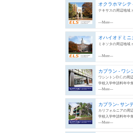
オクラホマシテ
テキサスの周辺地域 
---More---
オハイオドミニ
ミネソタの周辺地域 
---More---
カプラン - ワシ
ワシントンD.C.の周
学校入学申請料年中
---More---
カプラン- サン
カリフォルニアの周辺
学校入学申請料年中
---More---