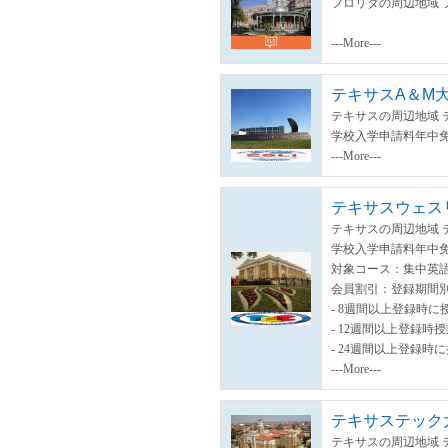
フロリダの周辺地域 
---More---
テキサスA＆M
テキサスの周辺地域 
学校入学申請料年中
---More---
テキサスウェスリ
テキサスの周辺地域 
学校入学申請料年中
対象コース：集中英語
会員割引：登録期間
- 8週間以上登録時に
- 12週間以上登録時
- 24週間以上登録時
---More---
テキサステック
テキサスの周辺地域 