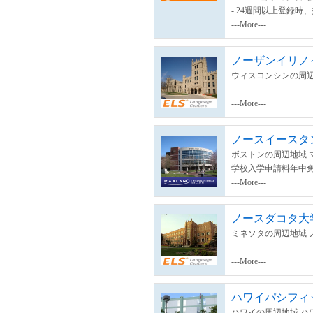
- 24週間以上登録時
---More---
ノーザンイリノ
ウィスコンシンの周辺
---More---
ノースイースタ
ボストンの周辺地域 
学校入学申請料年中
---More---
ノースダコタ大
ミネソタの周辺地域 
---More---
ハワイパシフィ
ハワイの周辺地域 ハ