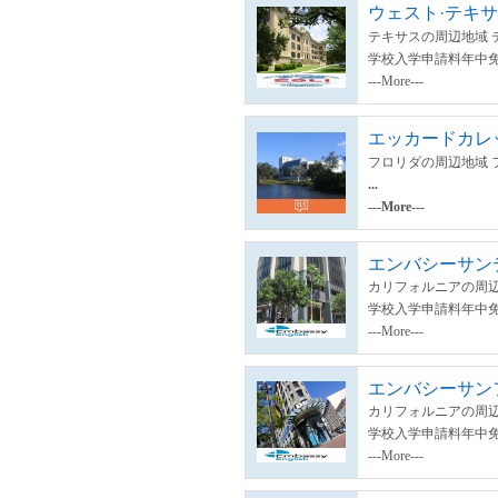
ウェスト·テキサ
テキサスの周辺地域 
学校入学申請料年中
---More---
エッカードカレ
フロリダの周辺地域 
...
---More---
エンバシーサン
カリフォルニアの周辺
学校入学申請料年中
---More---
エンバシーサン
カリフォルニアの周辺
学校入学申請料年中
---More---