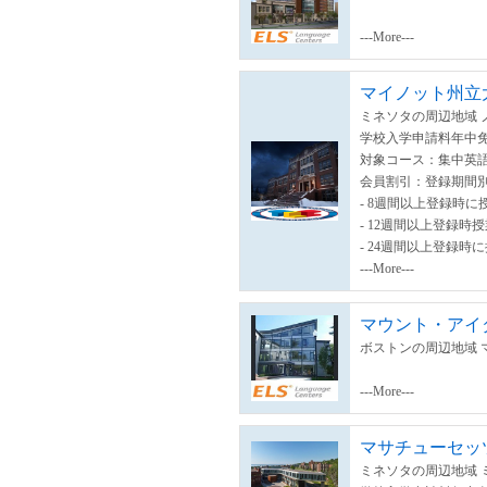
---More---
マイノット州立
ミネソタの周辺地域 
学校入学申請料年中
対象コース：集中英語
会員割引：登録期間
- 8週間以上登録時に
- 12週間以上登録時
- 24週間以上登録時
---More---
マウント・アイ
ボストンの周辺地域 
---More---
マサチューセッ
ミネソタの周辺地域 