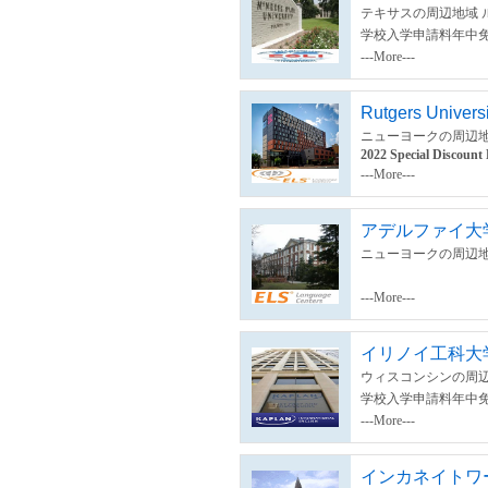
テキサスの周辺地域 
学校入学申請料年中
---More---
Rutgers Univers
ニューヨークの周辺地
2022 Special Discount
---More---
アデルファイ大
ニューヨークの周辺地
---More---
イリノイ工科大学
ウィスコンシンの周辺
学校入学申請料年中
---More---
インカネイトワ