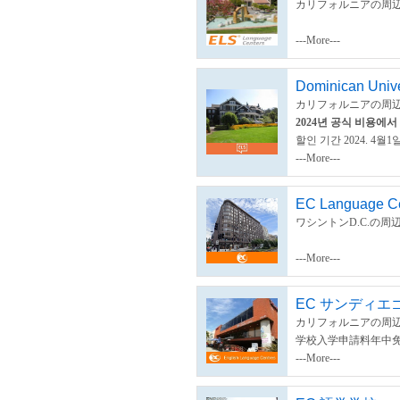
カリフォルニアの周辺
---More---
Dominican Univer
カリフォルニアの周辺
2024년 공식 비용에서
할인 기간 2024. 4월1일부
---More---
EC Language Ce
ワシントンD.C.の周
---More---
EC サンディエ
カリフォルニアの周辺
学校入学申請料年中
---More---